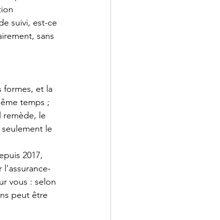
ion 
 suivi, est-ce 
airement, sans 
formes, et la 
même temps ; 
l remède, le 
 seulement le 
puis 2017, 
r l'assurance-
r vous : selon 
ns peut être 