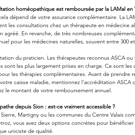
ltation homéopathique est remboursée par la LAMal en V
 cela dépend de votre assurance complémentaire. La LA
nt les consultations chez un thérapeute en médecine alt
cin agréé. En revanche, de très nombreuses complémenta
annuel pour les médecines naturelles, souvent entre 300 e
éditation du praticien. Les thérapeutes reconnus ASCA o
ns sont les plus largement prises en charge. Ce sont les 
pour les thérapies complémentaires. Avant de prendre r
votre caisse maladie, mentionnez l'accréditation ASCA
ez le montant de votre remboursement annuel.
the depuis Sion : est-ce vraiment accessible ?
, Sierre, Martigny ou les communes du Centre Valais co
roz, vous avez deux options concrètes pour bénéficier 
e uniciste de qualité.