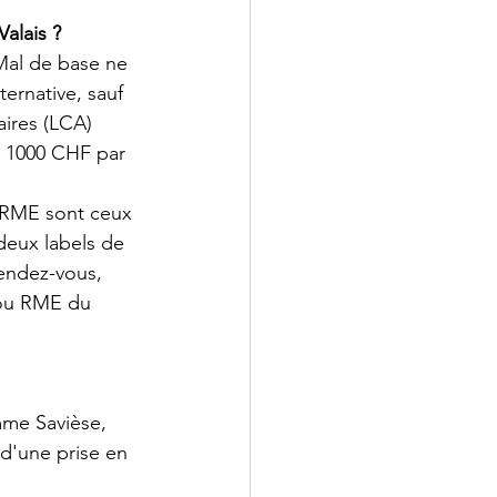
alais ?
Mal de base ne 
ernative, sauf 
ires (LCA) 
t 1000 CHF par 
u RME sont ceux 
deux labels de 
endez-vous, 
 ou RME du 
mme Savièse, 
d'une prise en 