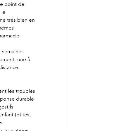
ce point de 
la 
ne très bien en 
 mêmes 
armacie. 
s semaines 
tement, une à 
distance.
ent les troubles 
éponse durable 
estifs 
nfant (otites, 
s.
 transitions 