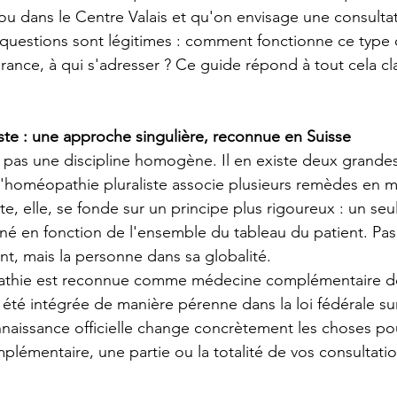
ou dans le Centre Valais et qu'on envisage une consultat
uestions sont légitimes : comment fonctionne ce type de
rance, à qui s'adresser ? Ce guide répond à tout cela cl
te : une approche singulière, reconnue en Suisse
pas une discipline homogène. Il en existe deux grandes 
L'homéopathie pluraliste associe plusieurs remèdes en 
e, elle, se fonde sur un principe plus rigoureux : un seu
nné en fonction de l'ensemble du tableau du patient. Pas
 mais la personne dans sa globalité.
athie est reconnue comme médecine complémentaire de
a été intégrée de manière pérenne dans la loi fédérale su
naissance officielle change concrètement les choses pou
plémentaire, une partie ou la totalité de vos consultatio