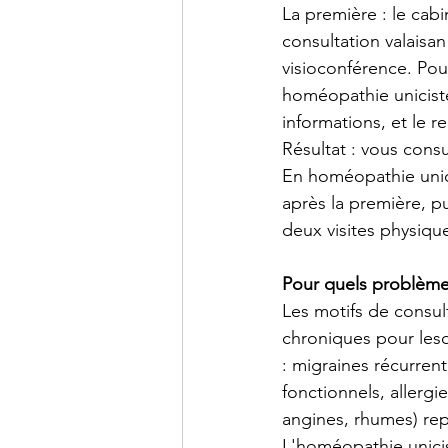
La première : le cabi
consultation valaisan
visioconférence. Pou
homéopathie uniciste
informations, et le
Résultat : vous cons
En homéopathie unici
après la première, p
deux visites physique
Pour quels problème
Les motifs de consult
chroniques pour les
: migraines récurrent
fonctionnels, allergi
angines, rhumes) re
L'homéopathie unicis