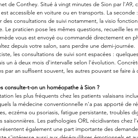
net de Conthey. Situé à vingt minutes de Sion par l'A9, 
 est accessible en voiture ou en transports. La seconde : 
r des consultations de suivi notamment, la visio fonction
. Le praticien pose les mêmes questions, recueille les
 remède vous est envoyé ou commandé directement en ph
ultez depuis votre salon, sans perdre une demi-journée.
ste, les consultations de suivi sont espacées : quelque
uis un à deux mois d'intervalle selon l'évolution. Concrè
s par an suffisent souvent, les autres pouvant se faire à 
s consulte-t-on un homéopathe à Sion ?
ation les plus fréquents chez les patients valaisans inclu
quels la médecine conventionnelle n'a pas apporté de r
es, eczéma ou psoriasis, fatigue persistante, troubles dig
es saisonnières. Les pathologies ORL récidivantes chez l'e
présentent également une part importante des demande
te s'intéresse aussi aux déséquilibres émotionnels et aux