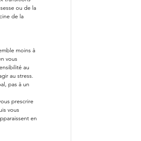
sesse ou de la 
ine de la 
semble moins à 
en vous 
nsibilité au 
gir au stress. 
al, pas à un 
vous prescrire 
uis vous 
pparaissent en 