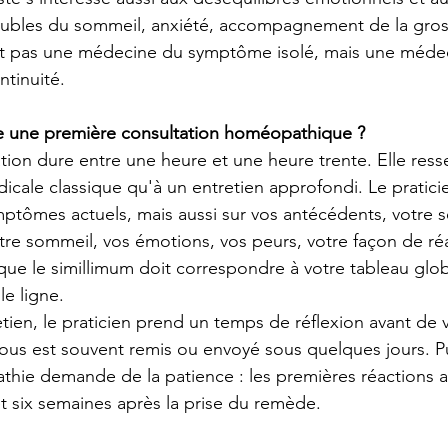
roubles du sommeil, anxiété, accompagnement de la gros
 pas une médecine du symptôme isolé, mais une médec
tinuité.
 une première consultation homéopathique ?
tion dure entre une heure et une heure trente. Elle res
icale classique qu'à un entretien approfondi. Le pratici
mptômes actuels, mais aussi sur vos antécédents, votre se
tre sommeil, vos émotions, vos peurs, votre façon de réa
ue le simillimum doit correspondre à votre tableau glob
le ligne.
etien, le praticien prend un temps de réflexion avant de 
vous est souvent remis ou envoyé sous quelques jours. P
hie demande de la patience : les premières réactions a
t six semaines après la prise du remède.