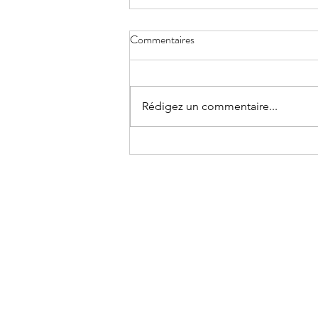
Commentaires
Rédigez un commentaire...
Séance d'information - Méthode
CEASE