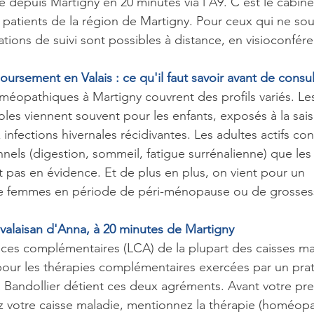
 depuis Martigny en 20 minutes via l'A9. C'est le cabinet
 patients de la région de Martigny. Pour ceux qui ne sou
ations de suivi sont possibles à distance, en visioconfér
ursement en Valais : ce qu'il faut savoir avant de consul
méopathiques à Martigny couvrent des profils variés. Les
oles viennent souvent pour les enfants, exposés à la sais
x infections hivernales récidivantes. Les adultes actifs co
nels (digestion, sommeil, fatigue surrénalienne) que les 
pas en évidence. Et de plus en plus, on vient pour un 
femmes en période de péri-ménopause ou de grosses
 valaisan d'Anna, à 20 minutes de Martigny
ances complémentaires (LCA) de la plupart des caisses ma
ur les thérapies complémentaires exercées par un prati
andollier détient ces deux agréments. Avant votre pre
z votre caisse maladie, mentionnez la thérapie (homéopat