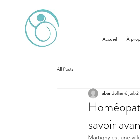
Accueil
À pro
All Posts
abandollier
6 juil.
2
Homéopath
savoir ava
Martigny est une vill