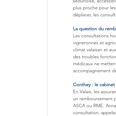
sédunoise, accessible
plus proche pour les
déplacer, les consult
La question du rembo
Les consultations ho
vigneronnes et agric
climat valaisan et au
des troubles fonction
médicaux ne mettent 
accompagnement de 
Conthey : le cabinet
En Valais, les assur
un remboursement po
ASCA ou RME. Anna B
consultation, appele