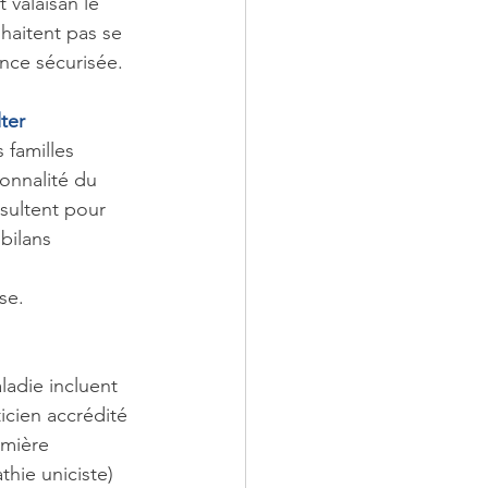
 valaisan le 
haitent pas se 
ence sécurisée.
ter
 familles 
onnalité du 
nsultent pour 
bilans 
se.
ladie incluent 
cien accrédité 
mière 
hie uniciste) 