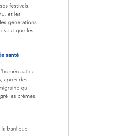
es festivals, 
u, et les 
 des générations 
n veut que les 
de santé 
 l'homéopathie 
s, après des 
migraine qui 
gré les crèmes. 
la banlieue 