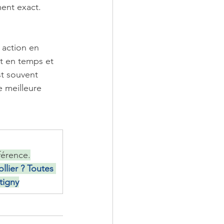
ent exact.
 action en 
nt en temps et 
st souvent 
 meilleure 
férence.
llier ? Toutes 
tigny